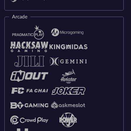
Arcade