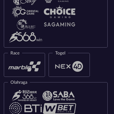
Race
Togel
Olahraga