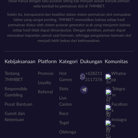
besar hanya dengan satu putaran sering kali menjadi alasan banyak pemain
setia kembali ke permainan slot di 7MMBET.
Selain itu, transparansi dan keadilan dalam sistem permainan slot merupakan
faktor yang sangat penting. 7MMBET memastikan bahwa setiap hasil
permainan diatur oleh sistem putaran generator acak yang menjamin bahwa
setiap hasil tidak dapat dimanipulasi. Dengan demikian, pemain dapat
merasakan kepastian penuh saat bermain, sehingga pengalaman bermain slot
menjadi lebih bebas dari kekhawatiran.
Kebijaksanaan
Platform
Kategori
Dukungan
Komunitas
Tentang
Promosi
Hot
+628211
Whatsa
7MMBET
Games
3117376
pp
Loyalty
Responsible
Slots
Telegra
Referral
Gambling
m
Live
Pusat Bantuan
Casino
Faceboo
k
Syarat dan
Race
Ketentuan
Instagra
Togel
m
Olahraga