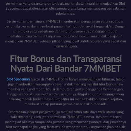
permainan yang dirancang untuk berbagai tingkatan keahlian menjadikan Slot
Spaceman dapat dimainkan oleh semua orang tanpa memandang pengalaman
sebelumnya.
Selain variasi permainan, 7MMBET memberikan pengalaman yang cepat dan
penuh aksi yang akan membuat pemain terhibur dari awal hingga akhir. Dengan
antarmuka yang sederhana dan intuitif, pemain dapat dengan mudah
memahami cara bermain tanpa membutuhkan waktu lama untuk belajar. Ini
menjadikan 7MMBET sebagai pilihan yang ideal untuk hiburan yang cepat dan
menyenangkan.
Fitur Bonus dan Transparansi
Nyata Dari Bandar 7MMBET
Slot Spaceman
Gacor di 7MMBET tidak hanya menyuguhkan hiburan, tetapi
juga memberikan kesempatan besar untuk menang melalui fitur bonus new
member yang melimpah. Mulai dari putaran gratis, pengganda kemenangan,
hingga simbol khusus wild scatter, semuanya ditujukan untuk meningkatkan
peluang meraih hadiah besar. Fitur-fitur ini menambahkan elemen kejutan,
membuat setiap putaran permainan semakin menarik.
Keberadaan jackpot progresif juga menjadi salah satu daya tarik utama yang
sulit ditandingi oleh jenis permainan 7MMBET lainnya. Jackpot ini terus
meningkat nilainya sampai ada pemain yang memenangkannya, dan jumlahnya
bisa mencapai angka yang fantastis. Kesempatan untuk memenangkan hadiah