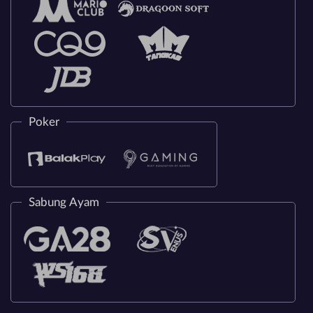
Poker
Sabung Ayam