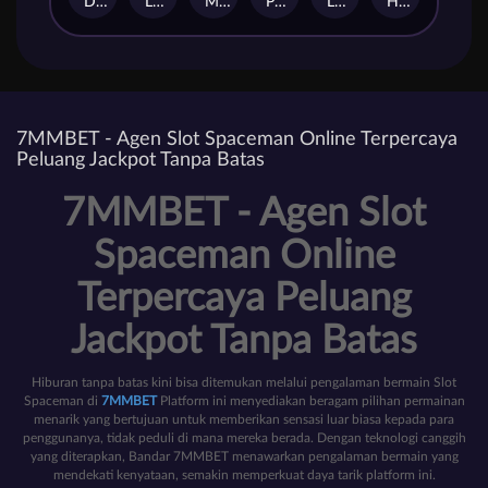
Dino Drop
Lucky Dog
Master Gems
Plushie Wins
Lucky Dice
Happy Nets
7MMBET - Agen Slot Spaceman Online Terpercaya
Peluang Jackpot Tanpa Batas
7MMBET - Agen Slot
Spaceman Online
Terpercaya Peluang
Jackpot Tanpa Batas
Hiburan tanpa batas kini bisa ditemukan melalui pengalaman bermain Slot
Spaceman di
7MMBET
Platform ini menyediakan beragam pilihan permainan
menarik yang bertujuan untuk memberikan sensasi luar biasa kepada para
penggunanya, tidak peduli di mana mereka berada. Dengan teknologi canggih
yang diterapkan, Bandar 7MMBET menawarkan pengalaman bermain yang
mendekati kenyataan, semakin memperkuat daya tarik platform ini.