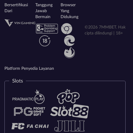
Bersertifikasi
Tanggung
Browser
Dari
Jawab
Yang
Bermain
Didukung
©2026 7MMBET. Hak
cipta dilindungi | 18+
Platform Penyedia Layanan
Slots