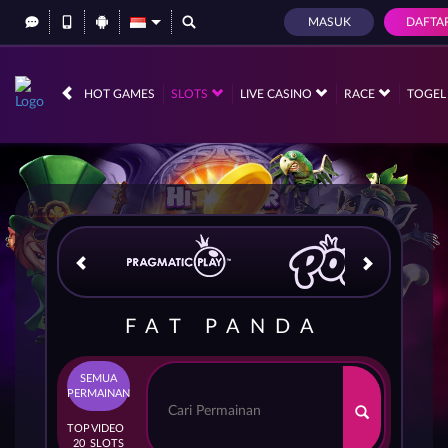
MASUK
DAFTA
IDR
12,693,763,
HOT GAMES
SLOTS
LIVE CASINO
RACE
TOGE
FAT PANDA
SEMUA
PERMAINAN
TOP
VIDEO
20
SLOTS