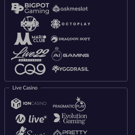
Live Casino