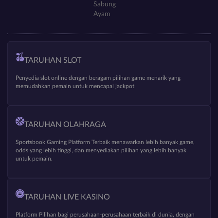
Sabung
Ayam
TARUHAN SLOT
Penyedia slot online dengan beragam pilihan game menarik yang
memudahkan pemain untuk mencapai jackpot
TARUHAN OLAHRAGA
Sportsbook Gaming Platform Terbaik menawarkan lebih banyak game,
odds yang lebih tinggi, dan menyediakan pilihan yang lebih banyak
untuk pemain.
TARUHAN LIVE KASINO
Platform Pilihan bagi perusahaan-perusahaan terbaik di dunia, dengan