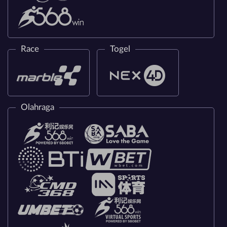
Race
Togel
Olahraga