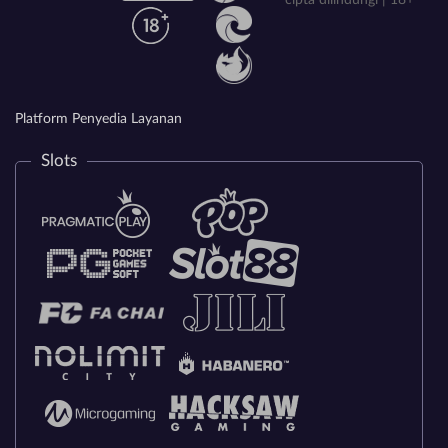
cipta dilindungi | 18+
Platform Penyedia Layanan
Slots