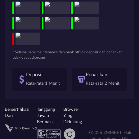
* Selama bank maintenance dan bank offline deposit dan penarikan
tidak dapat diproses
Deposit
Penarikan
Rata-rata 1 Menit
Rata-rata 2 Menit
Bersertifikasi
Tanggung
Browser
Dari
Jawab
Yang
Bermain
Didukung
©2026 7MMBET. Hak