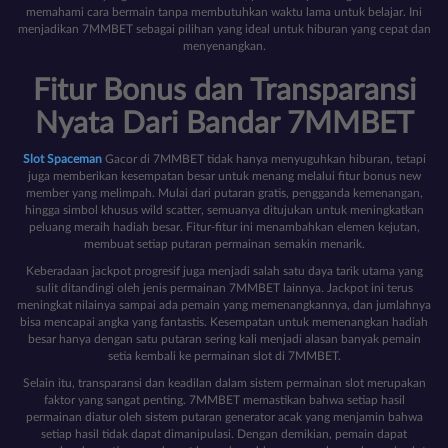
memahami cara bermain tanpa membutuhkan waktu lama untuk belajar. Ini
menjadikan 7MMBET sebagai pilihan yang ideal untuk hiburan yang cepat dan
menyenangkan.
Fitur Bonus dan Transparansi
Nyata Dari Bandar 7MMBET
Slot Spaceman
Gacor di 7MMBET tidak hanya menyuguhkan hiburan, tetapi
juga memberikan kesempatan besar untuk menang melalui fitur bonus new
member yang melimpah. Mulai dari putaran gratis, pengganda kemenangan,
hingga simbol khusus wild scatter, semuanya ditujukan untuk meningkatkan
peluang meraih hadiah besar. Fitur-fitur ini menambahkan elemen kejutan,
membuat setiap putaran permainan semakin menarik.
Keberadaan jackpot progresif juga menjadi salah satu daya tarik utama yang
sulit ditandingi oleh jenis permainan 7MMBET lainnya. Jackpot ini terus
meningkat nilainya sampai ada pemain yang memenangkannya, dan jumlahnya
bisa mencapai angka yang fantastis. Kesempatan untuk memenangkan hadiah
besar hanya dengan satu putaran sering kali menjadi alasan banyak pemain
setia kembali ke permainan slot di 7MMBET.
Selain itu, transparansi dan keadilan dalam sistem permainan slot merupakan
faktor yang sangat penting. 7MMBET memastikan bahwa setiap hasil
permainan diatur oleh sistem putaran generator acak yang menjamin bahwa
setiap hasil tidak dapat dimanipulasi. Dengan demikian, pemain dapat