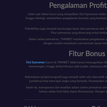
Pengalaman Profi
Salah satu faktor kunci yang menjadikan Slot Spaceman selalu
hingga mitologi, memberikan pengalaman bermain yang berbeda se
Fleksibilitas juga menjadi keuntungan besar dari permainan s
Fitur permainan yang dirancang untuk berb
Selain variasi permainan, 7MMBET memberikan pengalaman yan
dengan mudah memahami cara bermain tanpa membu
Fitur Bonus
Slot Spaceman
Gacor di 7MMBET tidak hanya menyuguhkan hibur
kemenangan, hingga simbol khusus wild scatter, semuanya di
Keberadaan jackpot progresif juga menjadi salah satu daya tari
jumlahnya bisa mencapai angka yang fantastis. Kesempatan u
Selain itu, transparansi dan keadilan dalam sistem permainan s
bahwa setiap hasil tidak dapat dimanipulasi. Dengan 