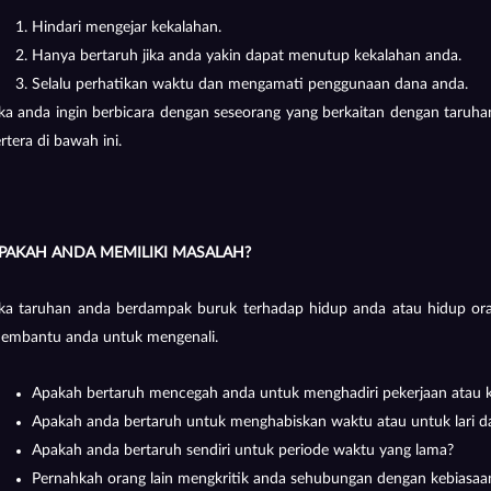
Hindari mengejar kekalahan.
Hanya bertaruh jika anda yakin dapat menutup kekalahan anda.
Selalu perhatikan waktu dan mengamati penggunaan dana anda.
ika anda ingin berbicara dengan seseorang yang berkaitan dengan taruhan
ertera di bawah ini.
PAKAH ANDA MEMILIKI MASALAH?
ika taruhan anda berdampak buruk terhadap hidup anda atau hidup ora
embantu anda untuk mengenali.
Apakah bertaruh mencegah anda untuk menghadiri pekerjaan atau
Apakah anda bertaruh untuk menghabiskan waktu atau untuk lari d
Apakah anda bertaruh sendiri untuk periode waktu yang lama?
Pernahkah orang lain mengkritik anda sehubungan dengan kebiasaa