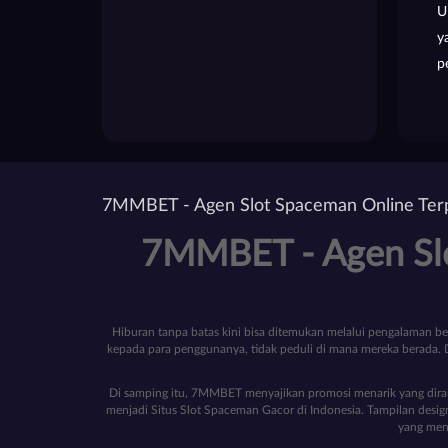
U
y
p
7MMBET - Agen Slot Spaceman Online Terp
7MMBET - Agen Slo
Hiburan tanpa batas kini bisa ditemukan melalui pengalaman b
kepada para penggunanya, tidak peduli di mana mereka berada
Di samping itu, 7MMBET menyajikan promosi menarik yang dira
menjadi Situs Slot Spaceman Gacor di Indonesia. Tampilan des
yang men