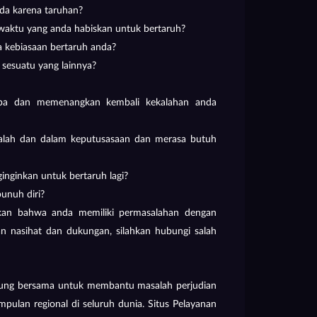
da karena taruhan?
aktu yang anda habiskan untuk bertaruh?
 kebiasaan bertaruh anda?
sesuatu yang lainnya?
ba dan memenangkan kembali kekalahan anda
kalah dan dalam keputusasaan dan merasa butuh
nginkan untuk bertaruh lagi?
unuh diri?
kan bahwa anda memiliki permasalahan dengan
n nasihat dan dukungan, silahkan hubungi salah
bung bersama untuk membantu masalah perjudian
ulan regional di seluruh dunia. Situs Pelayanan