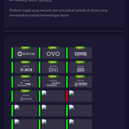
TARUHAN TOGEL
Platform togel yang menarik dari perusahan terbaik di dunia yang
menawarkan hadiah kemenangan besar