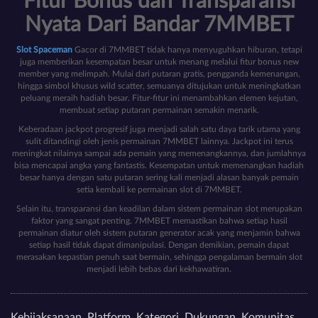
Fitur Bonus dan Transparansi
Nyata Dari Bandar 7MMBET
Slot Spaceman
Gacor di 7MMBET tidak hanya menyuguhkan hiburan, tetapi
juga memberikan kesempatan besar untuk menang melalui fitur bonus new
member yang melimpah. Mulai dari putaran gratis, pengganda kemenangan,
hingga simbol khusus wild scatter, semuanya ditujukan untuk meningkatkan
peluang meraih hadiah besar. Fitur-fitur ini menambahkan elemen kejutan,
membuat setiap putaran permainan semakin menarik.
Keberadaan jackpot progresif juga menjadi salah satu daya tarik utama yang
sulit ditandingi oleh jenis permainan 7MMBET lainnya. Jackpot ini terus
meningkat nilainya sampai ada pemain yang memenangkannya, dan jumlahnya
bisa mencapai angka yang fantastis. Kesempatan untuk memenangkan hadiah
besar hanya dengan satu putaran sering kali menjadi alasan banyak pemain
setia kembali ke permainan slot di 7MMBET.
Selain itu, transparansi dan keadilan dalam sistem permainan slot merupakan
faktor yang sangat penting. 7MMBET memastikan bahwa setiap hasil
permainan diatur oleh sistem putaran generator acak yang menjamin bahwa
setiap hasil tidak dapat dimanipulasi. Dengan demikian, pemain dapat
merasakan kepastian penuh saat bermain, sehingga pengalaman bermain slot
menjadi lebih bebas dari kekhawatiran.
Kebijaksanaan
Platform
Kategori
Dukungan
Komunitas