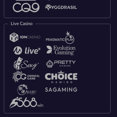
Live Casino