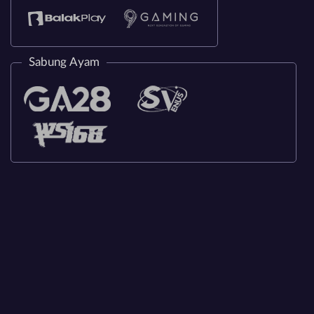
Sabung Ayam