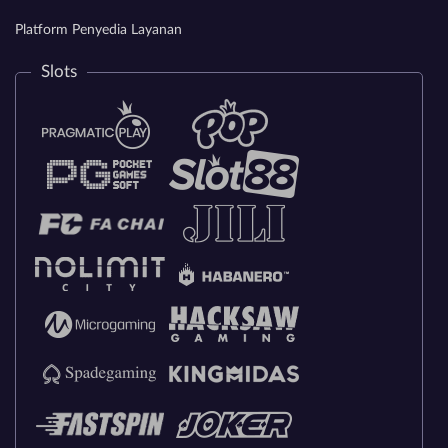
Platform Penyedia Layanan
Slots