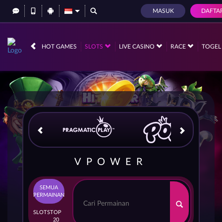
MASUK
DAFTA
IDR
12,688,046,
HOT GAMES
SLOTS
LIVE CASINO
RACE
TOGE
VPOWER
SEMUA
PERMAINAN
SLOTS
TOP
20