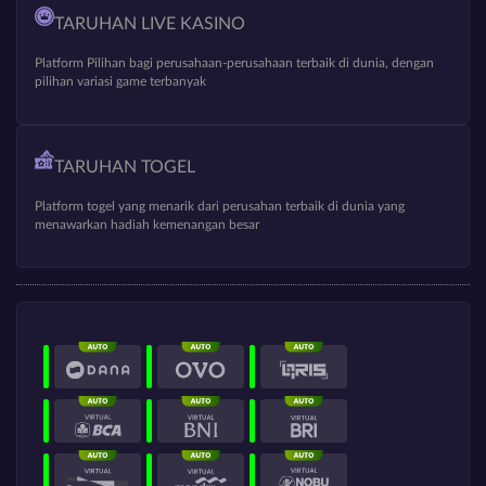
TARUHAN LIVE KASINO
Platform Pilihan bagi perusahaan-perusahaan terbaik di dunia, dengan
pilihan variasi game terbanyak
TARUHAN TOGEL
Platform togel yang menarik dari perusahan terbaik di dunia yang
menawarkan hadiah kemenangan besar