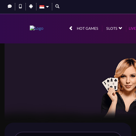
HOT GAMES
SLOTS
LIV