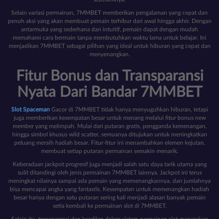
Selain variasi permainan, 7MMBET memberikan pengalaman yang cepat dan
penuh aksi yang akan membuat pemain terhibur dari awal hingga akhir. Dengan
antarmuka yang sederhana dan intuitif, pemain dapat dengan mudah
memahami cara bermain tanpa membutuhkan waktu lama untuk belajar. Ini
menjadikan 7MMBET sebagai pilihan yang ideal untuk hiburan yang cepat dan
menyenangkan.
Fitur Bonus dan Transparansi
Nyata Dari Bandar 7MMBET
Slot Spaceman
Gacor di 7MMBET tidak hanya menyuguhkan hiburan, tetapi
juga memberikan kesempatan besar untuk menang melalui fitur bonus new
member yang melimpah. Mulai dari putaran gratis, pengganda kemenangan,
hingga simbol khusus wild scatter, semuanya ditujukan untuk meningkatkan
peluang meraih hadiah besar. Fitur-fitur ini menambahkan elemen kejutan,
membuat setiap putaran permainan semakin menarik.
Keberadaan jackpot progresif juga menjadi salah satu daya tarik utama yang
sulit ditandingi oleh jenis permainan 7MMBET lainnya. Jackpot ini terus
meningkat nilainya sampai ada pemain yang memenangkannya, dan jumlahnya
bisa mencapai angka yang fantastis. Kesempatan untuk memenangkan hadiah
besar hanya dengan satu putaran sering kali menjadi alasan banyak pemain
setia kembali ke permainan slot di 7MMBET.