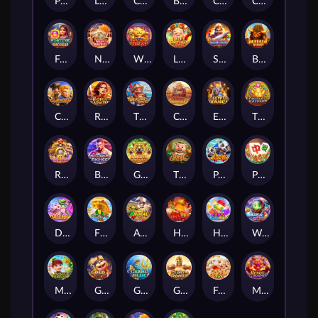
PHOENIX FEVER
LEGEND OF INCA
CYBER GOD OF FORTUNE⁺
BAD RICH WOLF
CATLA'S MONEY MACHINE
CHINESE NEW YEAR 2
Fortune Goddess
NIGHT MARKET
WIN WIN NEKO
Lucky Fortune 3x3
SWORD OF KING
BUFFALO WAYS
COWBOYS
Roma Gladiatrix
TREASURE CRUISE
CRAZY BUFFALO
EGYPT BONANZA
TREASURE RAIDERS
RICH ＭAN
Boxing Riches
GOLDEN PANTHER
THREE LITTLE PIGS
PANDA DRAGON BOAT
PONG PONG HU
DA LE MEN
FORTUNE KOI
ANIMAL RACING
HOT POT PARTY
HAPPY DUO BAO
WAR OF THE UNIVERSE
MAGIC BEANS
GOLD RUSH
GRAND BLUE
GLORY OF ROME
Fortune Sheep
MERGE MAGIC