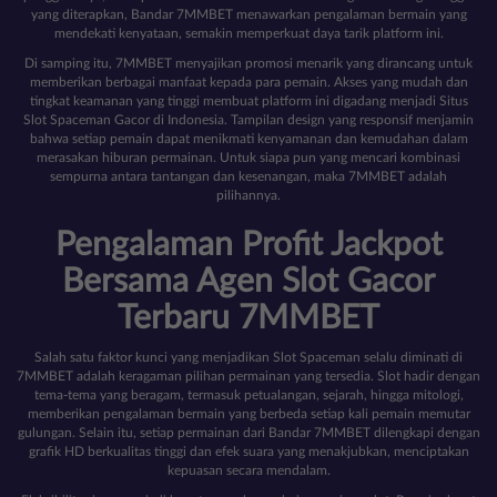
yang diterapkan, Bandar 7MMBET menawarkan pengalaman bermain yang
mendekati kenyataan, semakin memperkuat daya tarik platform ini.
Di samping itu, 7MMBET menyajikan promosi menarik yang dirancang untuk
memberikan berbagai manfaat kepada para pemain. Akses yang mudah dan
tingkat keamanan yang tinggi membuat platform ini digadang menjadi Situs
Slot Spaceman Gacor di Indonesia. Tampilan design yang responsif menjamin
bahwa setiap pemain dapat menikmati kenyamanan dan kemudahan dalam
merasakan hiburan permainan. Untuk siapa pun yang mencari kombinasi
sempurna antara tantangan dan kesenangan, maka 7MMBET adalah
pilihannya.
Pengalaman Profit Jackpot
Bersama Agen Slot Gacor
Terbaru 7MMBET
Salah satu faktor kunci yang menjadikan Slot Spaceman selalu diminati di
7MMBET adalah keragaman pilihan permainan yang tersedia. Slot hadir dengan
tema-tema yang beragam, termasuk petualangan, sejarah, hingga mitologi,
memberikan pengalaman bermain yang berbeda setiap kali pemain memutar
gulungan. Selain itu, setiap permainan dari Bandar 7MMBET dilengkapi dengan
grafik HD berkualitas tinggi dan efek suara yang menakjubkan, menciptakan
kepuasan secara mendalam.