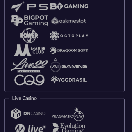
Live Casino