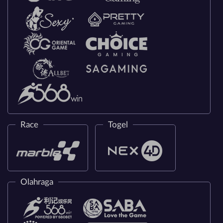
Race
Togel
Olahraga