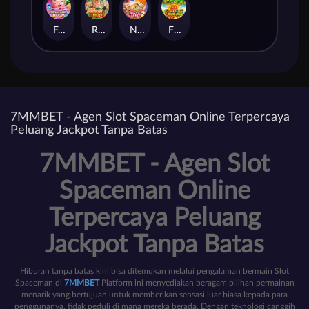
Fortune Money Boom
ROBIN HOOD
NIGHT MARKET 2
FORTUNE EGG
7MMBET - Agen Slot Spaceman Online Terpercaya
Peluang Jackpot Tanpa Batas
7MMBET - Agen Slot
Spaceman Online
Terpercaya Peluang
Jackpot Tanpa Batas
Hiburan tanpa batas kini bisa ditemukan melalui pengalaman bermain Slot
Spaceman di
7MMBET
Platform ini menyediakan beragam pilihan permainan
menarik yang bertujuan untuk memberikan sensasi luar biasa kepada para
penggunanya, tidak peduli di mana mereka berada. Dengan teknologi canggih