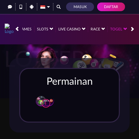
MASUK
DAFTAR
HOT GAMES
SLOTS
LIVE CASINO
RACE
TOGEL
OL
Permainan
i