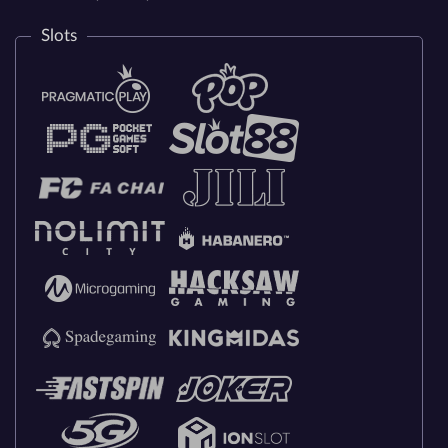
Slots