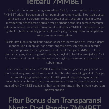
Terbaru 7MMBET
Salah satu faktor kunci yang menjadikan Slot Spaceman selalu diminati di
7MMBET adalah keragaman pilihan permainan yang tersedia. Slot hadir dengan
tema-tema yang beragam, termasuk petualangan, sejarah, hingga mitologi,
memberikan pengalaman bermain yang berbeda setiap kali pemain memutar
gulungan. Selain itu, setiap permainan dari Bandar 7MMBET dilengkapi dengan
grafik HD berkualitas tinggi dan efek suara yang menakjubkan, menciptakan
kepuasan secara mendalam.
Fleksibilitas juga menjadi keuntungan besar dari permainan slot. Pemain dapat
menentukan jumlah taruhan sesuai anggarannya, sehingga baik pemula
maupun pemain berpengalaman dapat menikmati game 7MMBET. Fitur
permainan yang dirancang untuk berbagai tingkatan keahlian menjadikan Slot
Spaceman dapat dimainkan oleh semua orang tanpa memandang pengalaman
sebelumnya.
Selain variasi permainan, 7MMBET memberikan pengalaman yang cepat dan
penuh aksi yang akan membuat pemain terhibur dari awal hingga akhir. Dengan
antarmuka yang sederhana dan intuitif, pemain dapat dengan mudah
memahami cara bermain tanpa membutuhkan waktu lama untuk belajar. Ini
menjadikan 7MMBET sebagai pilihan yang ideal untuk hiburan yang cepat dan
menyenangkan.
Fitur Bonus dan Transparansi
Nyata Dari Bandar 7MMBET