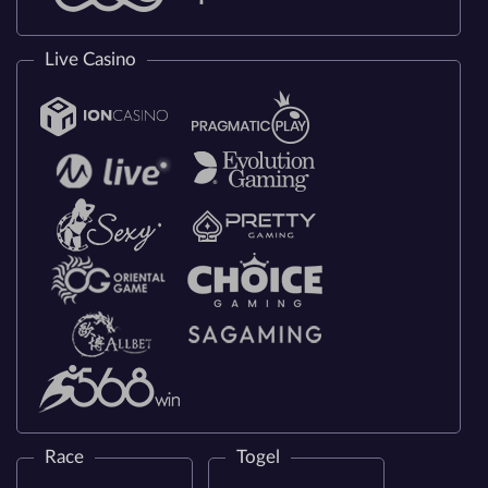
Live Casino
Race
Togel