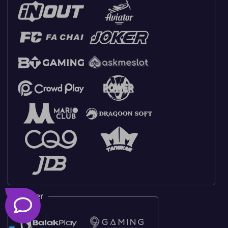
Poker