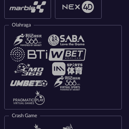
Olahraga
Crash Game