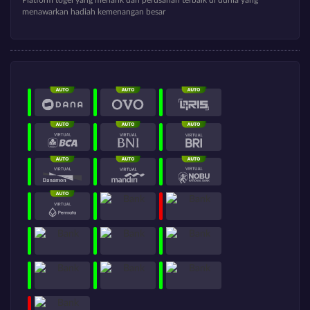
Platform togel yang menarik dari perusahan terbaik di dunia yang
menawarkan hadiah kemenangan besar