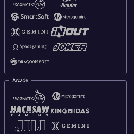
Arcade