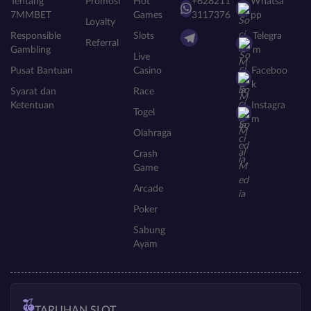
Tentang
Promosi
Hot
+628211
Whatsa
7MMBET
Games
3117376
pp
Loyalty
Responsible
Slots
Telegra
Referral
Gambling
m
Live
Pusat Bantuan
Casino
Faceboo
k
Syarat dan
Race
Ketentuan
Instagra
Togel
m
Olahraga
Crash
Game
Arcade
Poker
Sabung
Ayam
TARUHAN SLOT