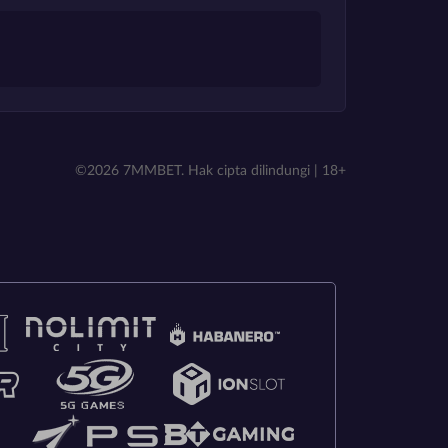
©2026 7MMBET. Hak cipta dilindungi | 18+