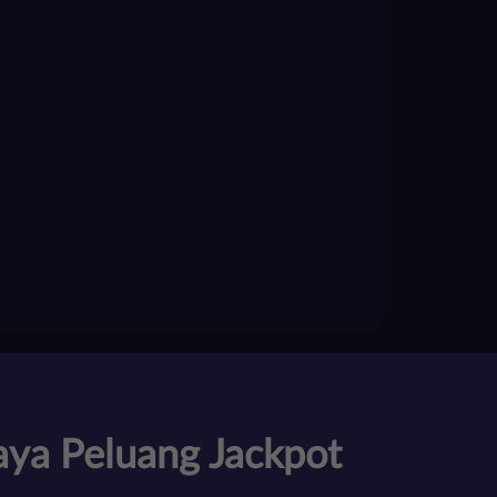
ya Peluang Jackpot