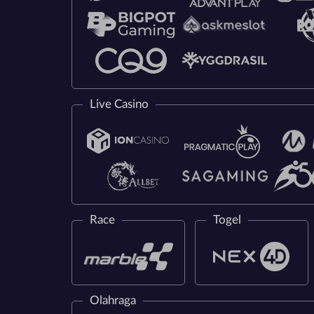
Live Casino
Race
Togel
Olahraga