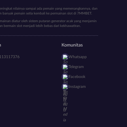
s meningkat nilainya sampai ada pemain yang memenangkannya, dan
an banyak pemain setia kembali ke permainan slot di 7MMBET.
rmainan diatur oleh sistem putaran generator acak yang menjamin
n bermain slot menjadi lebih bebas dari kekhawatiran.
n
Komunitas
113117376
Whatsapp
Telegram
Facebook
Instagram